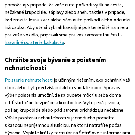
pomôže aj v prípade, že vaše auto poškodí výtlk na ceste,
nečakané krupobitie, záplavy alebo sneh, taktiež v prípade,
keď zrazíte lesnú zver alebo vám auto poškodí alebo odcudzí
iná osoba. Aby ste si vybrali havarijné poistenie šité na mieru
pre vaše vozidlo, pripravili sme pre vás samostatnú časť -
havarijné poistenie kalkulačka
.
Chráňte svoje bývanie s poistením
nehnuteľnosti
Poistenie nehnuteľnosti
je účinným riešením, ako ochrániť váš
dom alebo byt pred živlami alebo vandalizmom. Správny
výber poistenia umožní, že sa budete môcť u seba doma
cítiť skutočne bezpečne a komfortne. Vytopená pivnica,
požiar, krupobitie alebo pád stromu prichádzajú nečakane.
Vďaka poisteniu nehnuteľnosti si jednoducho poradíte
s každou nepríjemnou situáciou, na ktorú natrafíte počas
bývania. Vyplňte krátky formulár na ŠetriSove s informáciami