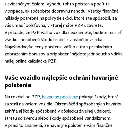
s evidenčným číslom. Výhodu tohto poistenia pocítite
v prípade, ak spôsobíte dopravnú nehodu. Všetky finančné
náklady potrebné na pokrytie škôd, ktoré ste spôsobili, za
vás uhradí poisťovňa, v ktorej máte PZP uzavreté.
V prípade, že PZP vášho vozidla neuzavriete, budete musieť
všetku spôsobenú škodu hradiť z vlastného vrecka.
Najvýhodnejšie ceny poistenia vášho auta s prehľadným
zobrazením bonusov a pripoistení nájdete jednoducho vďaka
našej online kalkulačke PZP.
Vaše vozidlo najlepšie ochráni havarijné
poistenie
Na rozdiel od PZP,
havarijné poistenie
pokryje škody, ktoré
sa stali na vašom vozidle. Okrem škôd spôsobených haváriou
zahŕňa aj škody spôsobené v dôsledku živelnej udalosti,
stretu so zverou alebo škody spôsobené vandalizmom.
V praxi to znamená, že havarijné poistenie vám finančne