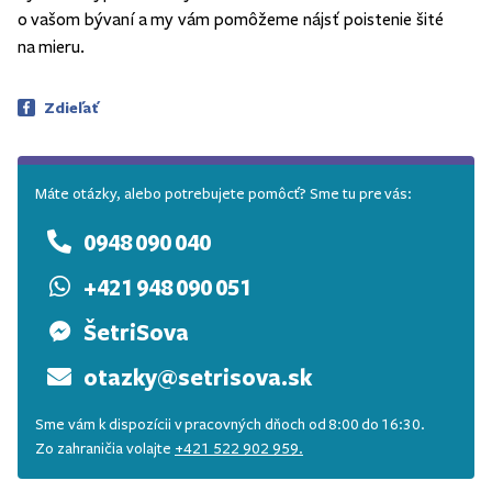
o vašom bývaní a my vám pomôžeme nájsť poistenie šité
na mieru.
Zdieľať
Máte otázky, alebo potrebujete pomôcť? Sme tu pre vás:
0948 090 040
+421 948 090 051
ŠetriSova
otazky@setrisova.sk
Sme vám k dispozícii v pracovných dňoch od 8:00 do 16:30.
Zo zahraničia volajte
+421 522 902 959.