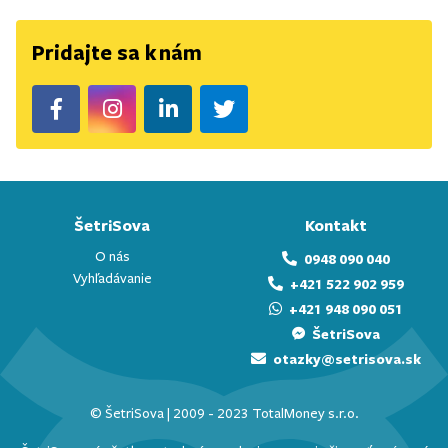
Pridajte sa k nám
ŠetriSova
Kontakt
O nás
0948 090 040
Vyhľadávanie
+421 522 902 959
+421 948 090 051
ŠetriSova
otazky@setrisova.sk
© ŠetriSova | 2009 - 2023 TotalMoney s.r.o.