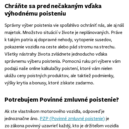
Chráňte sa pred nečakaným vďaka
výhodnému poisteniu
Správny výber poistenia vie spoľahlivo ochrániť nás, ale aj náš
majetok. Množstvo situácií v živote je neplánovaných. Práve
k takým patria aj dopravné nehody, vytopenie susedov,
pokazenie vozidla na ceste alebo pád stromu na strechu.
Všetky nástrahy života zvládnete jednoducho vďaka
správnemu výberu poistenia. Pomocnú ruku pri výbere vám
podajú naše online kalkulačky poistení, ktoré vám nielen
ukážu ceny poistných produktov, ale taktiež podmienky,
výšky krytia a bonusy, ktoré získate zadarmo.
Potrebujem Povinné zmluvné poistenie?
Ak ste vlastníkom motorového vozidla, odpoveď je
jednoznačne áno.
PZP (Povinné zmluvné poistenie)
je
zo zákona povinný uzavrieť každý, kto je držiteľom vozidla