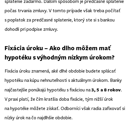
splatenie zadarmo. Ďalším spôsobom je predčasné splatenie
počas trvania zmluvy. V tomto prípade však treba počítať
s poplatok za predčasné splatenie, ktorý ste si s bankou
dohodli pri podpise zmluvy.
Fixácia úroku – Ako dlho môžem mať
hypotéku s výhodným nízkym úrokom?
Fixácia úroku znamená, aké dlhé obdobie budete splácať
hypotéku na kúpu nehnuteľnosti s aktuálnym úrokom. Banky
3, 5 a 8 rokov
najčastejšie ponúkajú hypotéku s fixáciou na
.
V praxi platí, že čím kratšia doba fixácie, tým nižší úrok
na hypotéke môžete získať. Odborníci však radia zafixovať si
nízky úrok na čo najdlhšie obdobie.