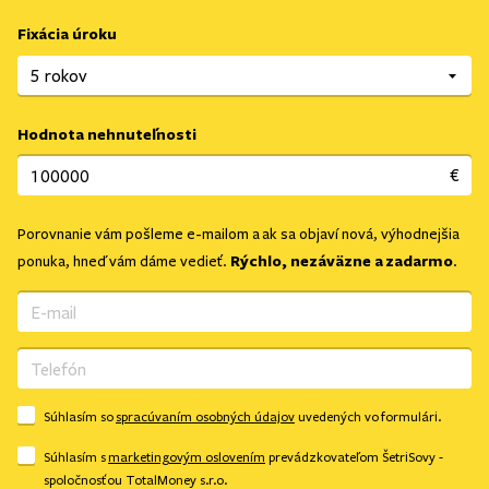
Fixácia úroku
Hodnota nehnuteľnosti
€
Porovnanie vám pošleme e-mailom a ak sa objaví nová, výhodnejšia
Rýchlo, nezáväzne a zadarmo
ponuka, hneď vám dáme vedieť.
.
Súhlasím so
spracúvaním osobných údajov
uvedených vo formulári.
Súhlasím s
marketingovým oslovením
prevádzkovateľom ŠetriSovy -
spoločnosťou TotalMoney s.r.o.