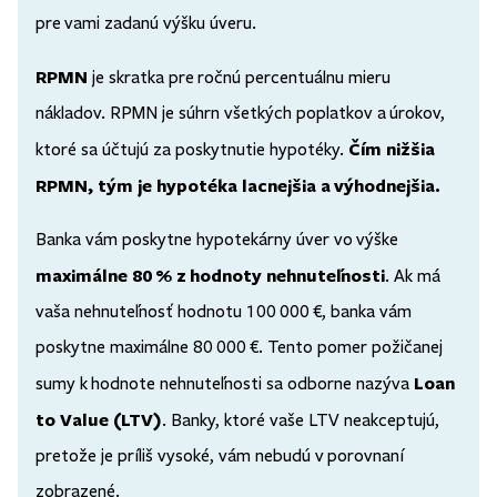
pre vami zadanú výšku úveru.
RPMN
je skratka pre ročnú percentuálnu mieru
nákladov. RPMN je súhrn všetkých poplatkov a úrokov,
Čím nižšia
ktoré sa účtujú za poskytnutie hypotéky.
RPMN, tým je hypotéka lacnejšia a výhodnejšia.
Banka vám poskytne hypotekárny úver vo výške
maximálne 80 % z hodnoty nehnuteľnosti
. Ak má
vaša nehnuteľnosť hodnotu 100 000 €, banka vám
poskytne maximálne 80 000 €. Tento pomer požičanej
Loan
sumy k hodnote nehnuteľnosti sa odborne nazýva
to Value (LTV)
. Banky, ktoré vaše LTV neakceptujú,
pretože je príliš vysoké, vám nebudú v porovnaní
zobrazené.