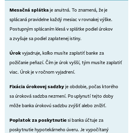
Mesačná splátka
je anuitná. To znamená, že je
splácaná pravidelne každý mesiac v rovnakej výške.
Postupným splácaním klesá v splátke podiel úrokov
a zvyšuje sa podiel zaplatenej istiny.
Úrok
vyjadruje, koľko musíte zaplatiť banke za
požičanie peňazí. Čím je úrok vyšší, tým musíte zaplatiť
viac. Úrok je v ročnom vyjadrení.
Fixácia úrokovej sadzby
je obdobie, počas ktorého
sa úroková sadzba nezmení. Po uplynutí tejto doby
môže banka úrokovú sadzbu zvýšiť alebo znížiť.
Poplatok za poskytnutie
si banka účtuje za
poskytnutie hypotekárneho úveru. Je vypočítaný