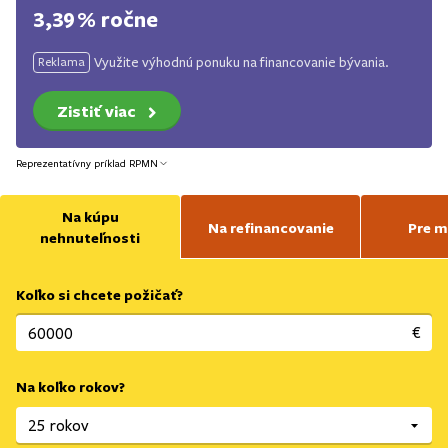
3,39 % ročne
Využite výhodnú ponuku na financovanie bývania.
Reklama
Zistiť viac
Reprezentatívny príklad RPMN
Na kúpu
Na refinancovanie
Pre m
nehnuteľnosti
Koľko si chcete požičať?
€
Na koľko rokov?