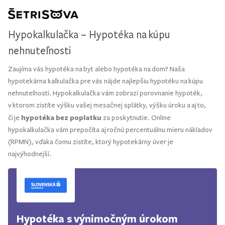
Hypokalkulačka – Hypotéka na kúpu
nehnuteľnosti
Zaujíma vás hypotéka na byt alebo hypotéka na dom? Naša
hypotekárna kalkulačka pre vás nájde najlepšiu hypotéku na kúpu
nehnuteľnosti. Hypokalkulačka vám zobrazí porovnanie hypoték,
v ktorom zistíte výšku vašej mesačnej splátky, výšku úroku a aj to,
hypotéka bez poplatku
či je
za poskytnutie. Online
hypokalkulačka vám prepočíta aj ročnú percentuálnu mieru nákladov
(RPMN), vďaka čomu zistíte, ktorý hypotekárny úver je
najvýhodnejší.
Hypotéka s výnimočným úrokom