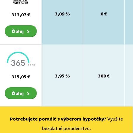
3,89 %
0 €
313,07 €
Ďalej
3,95 %
300 €
315,05 €
Ďalej
Potrebujete poradiť s výberom hypotéky?
Využite
bezplatné poradenstvo.