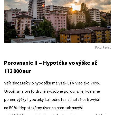
Foto: Pexels
Porovnanie II – Hypotéka vo výške až
112 000 eur
Veľa žiadateľov o hypotéku má však LTV viac ako 70%.
Urobili sme preto druhé skúšobné porovnanie, kde sme
pomer výšky hypotéky ku hodnote nehnuteľnosti zvýšili
na 80%. Hypotekárny úver sa nám tak navýšil