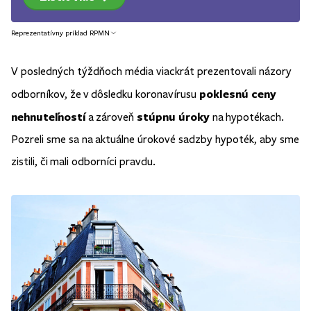
Reprezentatívny príklad RPMN
V posledných týždňoch média viackrát prezentovali názory
poklesnú ceny
odborníkov, že v dôsledku koronavírusu
nehnuteľností
stúpnu úroky
a zároveň
na hypotékach.
Pozreli sme sa na aktuálne úrokové sadzby hypoték, aby sme
zistili, či mali odborníci pravdu.