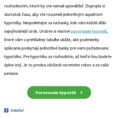
rozhodnutím, ktoré by ste nemali uponáhľať. Doprajte si
dostatok času, aby ste rozumeli jednotlivým aspektom
hypotéky. Nespoliehajte sa na banky, kde vám každá sľúbi
najvýhodnejší úrok. Urobte si vlastné
porovnanie hypoték
,
ktoré vám v prehľadnej tabuľke ukáže, aké podmienky
splácania poskytujú jednotlivé banky pre vami požadovanú
hypotéku. Pre hypotéku sa rozhodnite, až keď si ňou budete
úplne istý. Je to predsa záväzok na mnoho rokov a za vaše
peniaze.
Porovnanie hypoték
Zdieľať