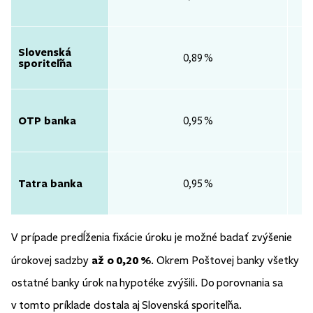
Slovenská
0,89 %
sporiteľňa
OTP banka
0,95 %
Tatra banka
0,95 %
V prípade predĺženia fixácie úroku je možné badať zvýšenie
až o 0,20 %
úrokovej sadzby
. Okrem Poštovej banky všetky
ostatné banky úrok na hypotéke zvýšili. Do porovnania sa
v tomto príklade dostala aj Slovenská sporiteľňa.