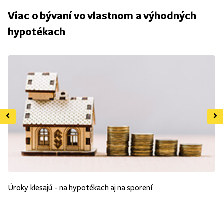
Viac o bývaní vo vlastnom a výhodných
hypotékach
Úroky klesajú - na hypotékach aj na sporení
Pr