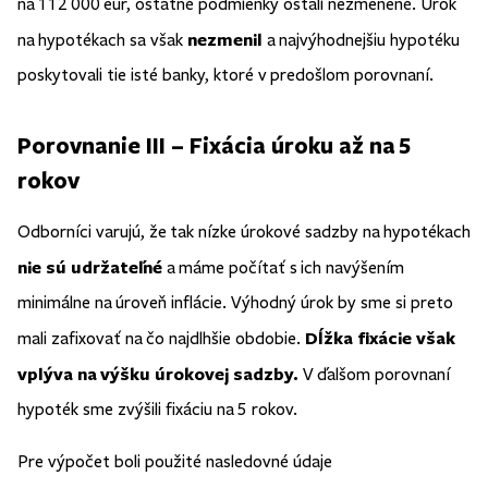
na 112 000 eur, ostatné podmienky ostali nezmenené. Úrok
nezmenil
na hypotékach sa však
a najvýhodnejšiu hypotéku
poskytovali tie isté banky, ktoré v predošlom porovnaní.
Porovnanie III – Fixácia úroku až na 5
rokov
Odborníci varujú, že tak nízke úrokové sadzby na hypotékach
nie sú udržateľné
a máme počítať s ich navýšením
minimálne na úroveň inflácie. Výhodný úrok by sme si preto
Dĺžka fixácie však
mali zafixovať na čo najdlhšie obdobie.
vplýva na výšku úrokovej sadzby.
V ďalšom porovnaní
hypoték sme zvýšili fixáciu na 5 rokov.
Pre výpočet boli použité nasledovné údaje