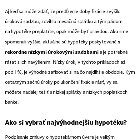
Aj keď sa môže zdať, že predĺženie doby fixácie zvýšilo
úrokovú sadzbu, zdvihlo mesačnú splátku a tým pádom
na hypotéke preplatíte, opak môže byť pravdou. Ako sme
s
spomenuli vyššie, aktuálne sú hypotéky poskytované
rekordne nízkymi úrokovými sadzbami
a je potrebné
rátať s ich navýšením. Nízky úrok, v týchto príkladoch až
pod 1%, je výhodné zafixovať si na čo najdlhšie obdobie. Kým
ostatným začnú úroky po ukončení fixácie rásť, vy sa
môžete naďalej tešiť s nízkej splátky a nízkych poplatkoch
banke.
Ako si vybrať najvýhodnejšiu hypotéku?
Podpísanie zmluvy o hypotekárnom úvere je veľkým