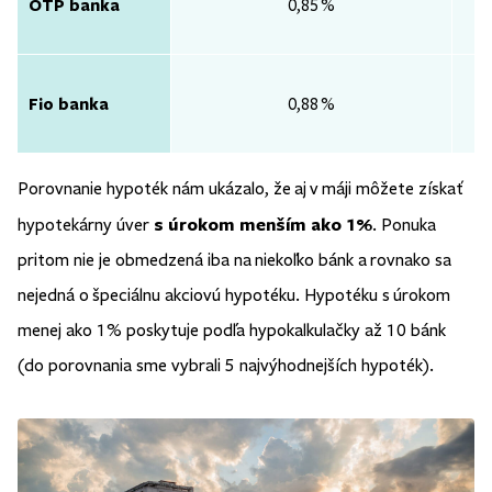
OTP banka
0,85 %
Fio banka
0,88 %
Porovnanie hypoték nám ukázalo, že aj v máji môžete získať
s úrokom menším ako 1%
hypotekárny úver
. Ponuka
pritom nie je obmedzená iba na niekoľko bánk a rovnako sa
nejedná o špeciálnu akciovú hypotéku. Hypotéku s úrokom
menej ako 1% poskytuje podľa hypokalkulačky až 10 bánk
(do porovnania sme vybrali 5 najvýhodnejších hypoték).