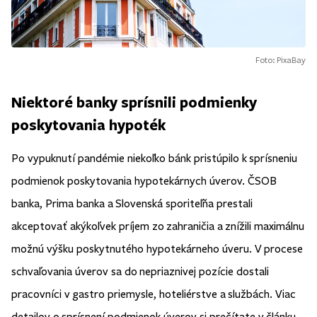
Foto: PixaBay
Niektoré banky sprísnili podmienky
poskytovania hypoték
Po vypuknutí pandémie niekoľko bánk pristúpilo k sprísneniu
podmienok poskytovania hypotekárnych úverov. ČSOB
banka, Prima banka a Slovenská sporiteľňa prestali
akceptovať akýkoľvek príjem zo zahraničia a znížili maximálnu
možnú výšku poskytnutého hypotekárneho úveru. V procese
schvaľovania úverov sa do nepriaznivej pozície dostali
pracovníci v gastro priemysle, hoteliérstve a službách. Viac
detailov o sprísnení podmienok úverov si prečítate v článku