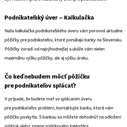
Podnikateľský úver – Kalkulačka
Naša kalkulačka podnikateľského úveru vám porovná aktuálne
pôžičky pre podnikateľov, ktoré ponúkajú banky na Slovensku.
Pôžičky zoradí od najvýhodnejšej a ukáže vám nielen
maximálnu výšku pôžičky, ale aj výšku úroku.
Čo keď nebudem môcť pôžičku
pre podnikateľov splácať?
V prípade, že budete mať so splácaním úveru
pre podnikateľov problém, kontaktujte banku, ktorá vám
pôžičku poskytla. S bankou sa môžete dohodnúť na odložení
splátok alebo zmene splátkového kalendára.