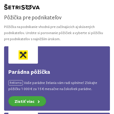
Pôžička pre podnikateľov
Pôžička na podnikanie vhodná pre začínajúcich aj skúsených
podnikateľov. Urobte si porovnanie pôžičiek a vyberte si pôžičku
pre podnikateľov s najnižším úrokom.
Parádna pôžička
Vaše parádne želania vám radi splníme! Získajte
Reklama
pôžičku 1 000 € za 15 € mesačne na čokoľvek parádne.
Zistiť viac