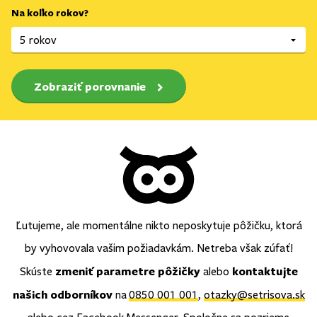
Na koľko rokov?
Zobraziť porovnanie
Ľutujeme, ale momentálne nikto neposkytuje pôžičku, ktorá
by vyhovovala vašim požiadavkám. Netreba však zúfať!
zmeniť parametre pôžičky
kontaktujte
Skúste
alebo
našich odborníkov
na
0850 001 001
,
otazky@setrisova.sk