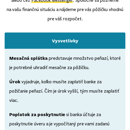
alebo cez
Facebook Messenger
. Spoločne sa pozrieme
na vašu finančnú situáciu a nájdeme pre vás pôžičku vhodnú
pre váš rozpočet.
Vysvetlivky
Mesačná splátka
predstavuje množstvo peňazí, ktoré
je potrebné uhradiť mesačne za pôžičku.
Úrok
vyjadruje, koľko musíte zaplatiť banke za
požičanie peňazí. Čím je úrok vyšší, tým musíte zaplatiť
viac.
Poplatok za poskytnutie
si banka účtuje za
poskytnutie úveru a je vypočítaný pre vami zadanú