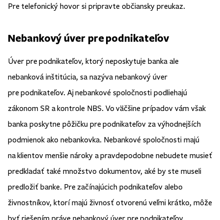
Pre telefonický hovor si pripravte občiansky preukaz.
Nebankový úver pre podnikateľov
Úver pre podnikateľov, ktorý neposkytuje banka ale
nebanková inštitúcia, sa nazýva nebankový úver
pre podnikateľov. Aj nebankové spoločnosti podliehajú
zákonom SR a kontrole NBS. Vo väčšine prípadov vám však
banka poskytne pôžičku pre podnikateľov za výhodnejších
podmienok ako nebankovka. Nebankové spoločnosti majú
na klientov menšie nároky a pravdepodobne nebudete musieť
predkladať také množstvo dokumentov, aké by ste museli
predložiť banke. Pre začínajúcich podnikateľov alebo
živnostníkov, ktorí majú živnosť otvorenú veľmi krátko, môže
byť riešením práve nebankový úver pre podnikateľov.