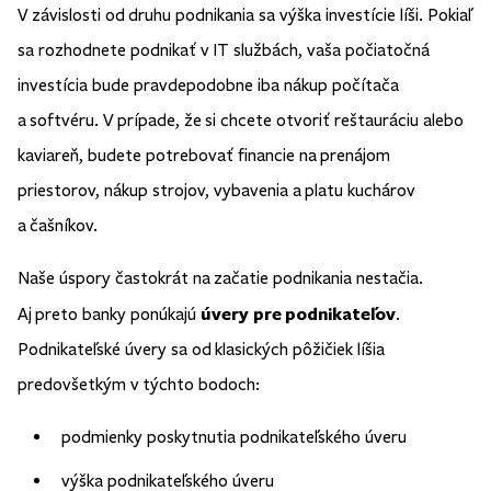
V závislosti od druhu podnikania sa výška investície líši. Pokiaľ
sa rozhodnete podnikať v IT službách, vaša počiatočná
investícia bude pravdepodobne iba nákup počítača
a softvéru. V prípade, že si chcete otvoriť reštauráciu alebo
kaviareň, budete potrebovať financie na prenájom
priestorov, nákup strojov, vybavenia a platu kuchárov
a čašníkov.
Naše úspory častokrát na začatie podnikania nestačia.
úvery pre podnikateľov
Aj preto banky ponúkajú
.
Podnikateľské úvery sa od klasických pôžičiek líšia
predovšetkým v týchto bodoch:
podmienky poskytnutia podnikateľského úveru
výška podnikateľského úveru