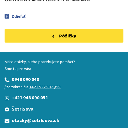
Zdieľať
Pôžičky
Máte otázky, alebo potrebujete pomôcť?
Sme tu pre vás:
0948 090 040
/ zo zahraničia
+421 522 902 959
+421 948 090 051
ŠetriSova
otazky@setrisova.sk