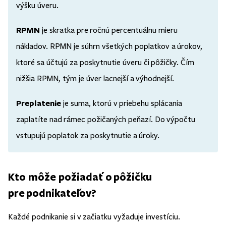
výšku úveru.
RPMN
je skratka pre ročnú percentuálnu mieru
nákladov. RPMN je súhrn všetkých poplatkov a úrokov,
ktoré sa účtujú za poskytnutie úveru či pôžičky. Čím
nižšia RPMN, tým je úver lacnejší a výhodnejší.
Preplatenie
je suma, ktorú v priebehu splácania
zaplatíte nad rámec požičaných peňazí. Do výpočtu
vstupujú poplatok za poskytnutie a úroky.
Kto môže požiadať o pôžičku
pre podnikateľov?
Každé podnikanie si v začiatku vyžaduje investíciu.