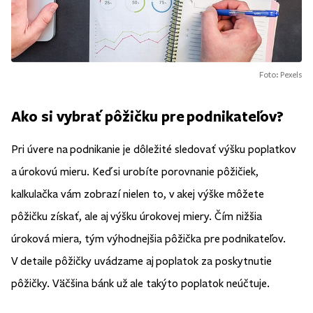
Foto: Pexels
Ako si vybrať pôžičku pre podnikateľov?
Pri úvere na podnikanie je dôležité sledovať výšku poplatkov
a úrokovú mieru. Keď si urobíte porovnanie pôžičiek,
kalkulačka vám zobrazí nielen to, v akej výške môžete
pôžičku získať, ale aj výšku úrokovej miery. Čím nižšia
úroková miera, tým výhodnejšia pôžička pre podnikateľov.
V detaile pôžičky uvádzame aj poplatok za poskytnutie
pôžičky. Väčšina bánk už ale takýto poplatok neúčtuje.