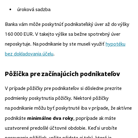
úroková sadzba
Banka vám môže poskytnúť podnikateľský úver až do výšky
160 000 EUR. V takejto výške sa bežne spotrebný úver
neposkytuje. Na podnikanie by ste museli využiť
hypotéku
bez dokladovania účelu
.
Pôžička pre začínajúcich podnikateľov
V prípade pôžičky pre podnikateľov si dôsledne prezrite
podmienky poskytnutia pôžičky. Niektoré pôžičky
na podnikanie môžu byť poskytnuté iba v prípade, že aktívne
minimálne dva roky
podnikáte
, poprípade ak máte
uzatvorené predošlé účtovné obdobie. Keď si urobíte
porovnanie pôžičiek, určite nájdete aj takú, ktorá je