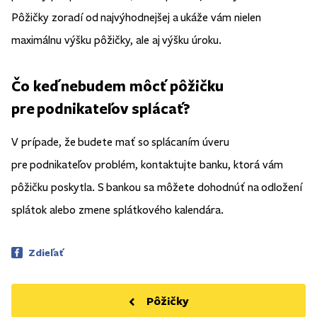
Pôžičky zoradí od najvýhodnejšej a ukáže vám nielen
maximálnu výšku pôžičky, ale aj výšku úroku.
Čo keď nebudem môcť pôžičku
pre podnikateľov splácať?
V prípade, že budete mať so splácaním úveru
pre podnikateľov problém, kontaktujte banku, ktorá vám
pôžičku poskytla. S bankou sa môžete dohodnúť na odložení
splátok alebo zmene splátkového kalendára.
Zdieľať
Pôžičky