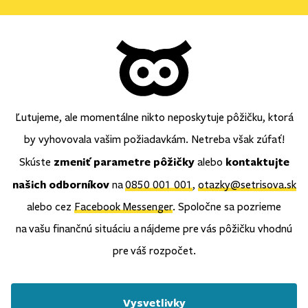
Ľutujeme, ale momentálne nikto neposkytuje pôžičku, ktorá
by vyhovovala vašim požiadavkám. Netreba však zúfať!
zmeniť parametre pôžičky
kontaktujte
Skúste
alebo
našich odborníkov
na
0850 001 001
,
otazky@setrisova.sk
alebo cez
Facebook Messenger
. Spoločne sa pozrieme
na vašu finančnú situáciu a nájdeme pre vás pôžičku vhodnú
pre váš rozpočet.
Vysvetlivky