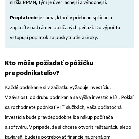
nižšia RPMN, tým je úver lacnejší a výhodnejší.
Preplatenie
je suma, ktorú v priebehu splácania
zaplatíte nad rámec požičaných peňazí. Do výpočtu
vstupujú poplatok za poskytnutie a úroky.
Kto môže požiadať o pôžičku
pre podnikateľov?
Každé podnikanie si v začiatku vyžaduje investíciu.
V závislosti od druhu podnikania sa výška investície líši. Pokiaľ
sa rozhodnete podnikať v IT službách, vaša počiatočná
investícia bude pravdepodobne iba nákup počítača
a softvéru. V prípade, že si chcete otvoriť reštauráciu alebo
kaviareň, budete potrebovať financie na prenájom