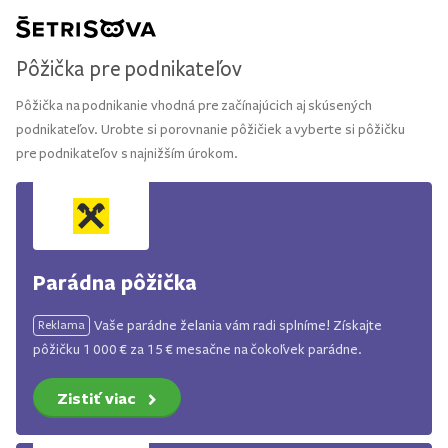
Pôžička pre podnikateľov
Pôžička na podnikanie vhodná pre začínajúcich aj skúsených
podnikateľov. Urobte si porovnanie pôžičiek a vyberte si pôžičku
pre podnikateľov s najnižším úrokom.
Parádna pôžička
Vaše parádne želania vám radi splníme! Získajte
Reklama
pôžičku 1 000 € za 15 € mesačne na čokoľvek parádne.
Zistiť viac