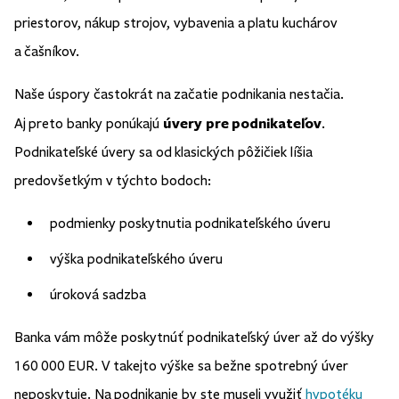
priestorov, nákup strojov, vybavenia a platu kuchárov
a čašníkov.
Naše úspory častokrát na začatie podnikania nestačia.
úvery pre podnikateľov
Aj preto banky ponúkajú
.
Podnikateľské úvery sa od klasických pôžičiek líšia
predovšetkým v týchto bodoch:
podmienky poskytnutia podnikateľského úveru
výška podnikateľského úveru
úroková sadzba
Banka vám môže poskytnúť podnikateľský úver až do výšky
160 000 EUR. V takejto výške sa bežne spotrebný úver
neposkytuje. Na podnikanie by ste museli využiť
hypotéku