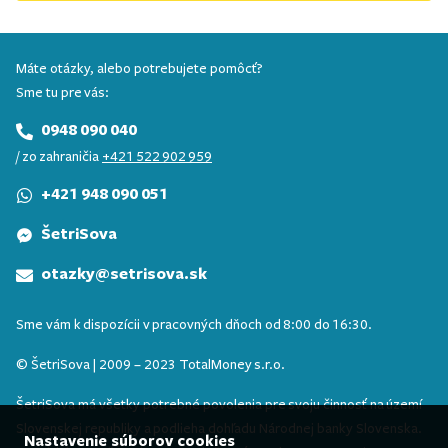
Máte otázky, alebo potrebujete pomôcť?
Sme tu pre vás:
0948 090 040
/ zo zahraničia
+421 522 902 959
+421 948 090 051
ŠetriSova
otazky@setrisova.sk
Sme vám k dispozícii v pracovných dňoch od 8:00 do 16:30.
© ŠetriSova | 2009 – 2023 TotalMoney s.r.o.
ŠetriSova má všetky potrebné povolenia pre svoju činnosť na území
Slovenskej republiky a podlieha dohľadu Národnej banky Slovenska.
Nastavenie súborov cookies