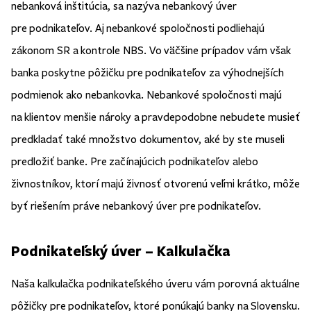
nebanková inštitúcia, sa nazýva nebankový úver
pre podnikateľov. Aj nebankové spoločnosti podliehajú
zákonom SR a kontrole NBS. Vo väčšine prípadov vám však
banka poskytne pôžičku pre podnikateľov za výhodnejších
podmienok ako nebankovka. Nebankové spoločnosti majú
na klientov menšie nároky a pravdepodobne nebudete musieť
predkladať také množstvo dokumentov, aké by ste museli
predložiť banke. Pre začínajúcich podnikateľov alebo
živnostníkov, ktorí majú živnosť otvorenú veľmi krátko, môže
byť riešením práve nebankový úver pre podnikateľov.
Podnikateľský úver – Kalkulačka
Naša kalkulačka podnikateľského úveru vám porovná aktuálne
pôžičky pre podnikateľov, ktoré ponúkajú banky na Slovensku.