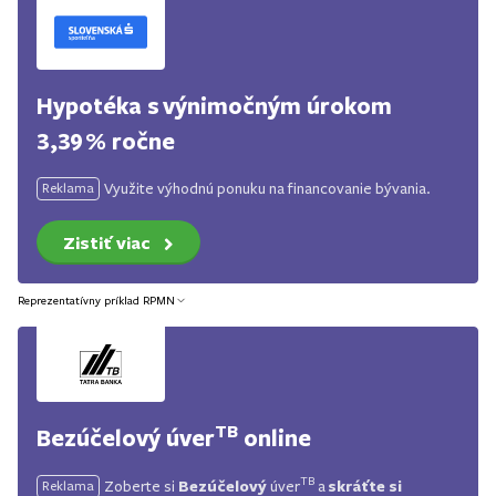
Hypotéka s výnimočným úrokom
3,39 % ročne
Využite výhodnú ponuku na financovanie bývania.
Reklama
Zistiť viac
Reprezentatívny príklad RPMN
TB
Bezúčelový úver
online
TB
Bezúčelový
skráťte si
Zoberte si
úver
a
Reklama