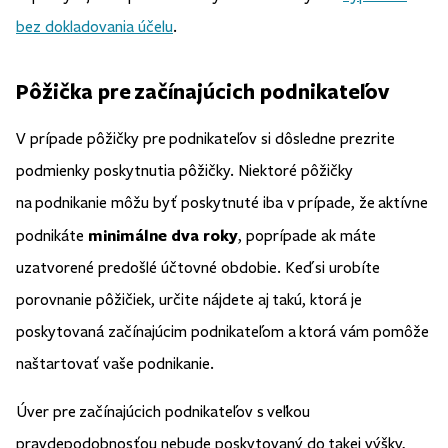
bez dokladovania účelu
.
Pôžička pre začínajúcich podnikateľov
V prípade pôžičky pre podnikateľov si dôsledne prezrite
podmienky poskytnutia pôžičky. Niektoré pôžičky
na podnikanie môžu byť poskytnuté iba v prípade, že aktívne
minimálne dva roky
podnikáte
, poprípade ak máte
uzatvorené predošlé účtovné obdobie. Keď si urobíte
porovnanie pôžičiek, určite nájdete aj takú, ktorá je
poskytovaná začínajúcim podnikateľom a ktorá vám pomôže
naštartovať vaše podnikanie.
Úver pre začínajúcich podnikateľov s veľkou
pravdepodobnosťou nebude poskytovaný do takej výšky,