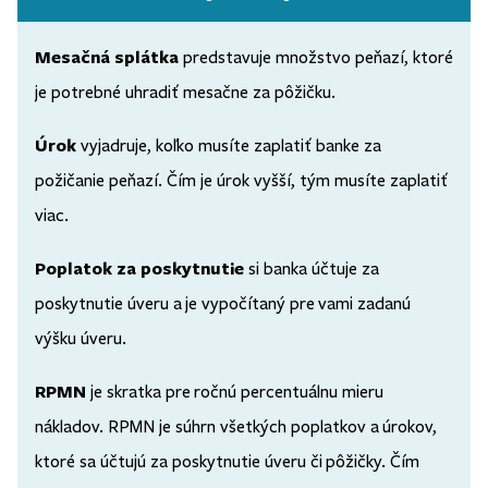
Mesačná splátka
predstavuje množstvo peňazí, ktoré
je potrebné uhradiť mesačne za pôžičku.
Úrok
vyjadruje, koľko musíte zaplatiť banke za
požičanie peňazí. Čím je úrok vyšší, tým musíte zaplatiť
viac.
Poplatok za poskytnutie
si banka účtuje za
poskytnutie úveru a je vypočítaný pre vami zadanú
výšku úveru.
RPMN
je skratka pre ročnú percentuálnu mieru
nákladov. RPMN je súhrn všetkých poplatkov a úrokov,
ktoré sa účtujú za poskytnutie úveru či pôžičky. Čím