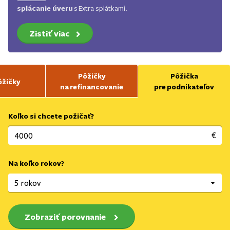
splácanie úveru
s Extra splátkami.
Zistiť viac
Pôžičky
Pôžička
ôžičky
na refinancovanie
pre podnikateľov
Koľko si chcete požičať?
€
Na koľko rokov?
Zobraziť porovnanie