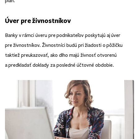
plán.
Úver pre živnostníkov
Banky v rámci úveru pre podnikateľov poskytujú aj úver
pre živnostníkov. Živnostníci budú pri žiadosti o pôžičku
taktiež preukazovať, ako dlho majú živnosť otvorenú
a predkladať doklady za posledné účtovné obdobie.