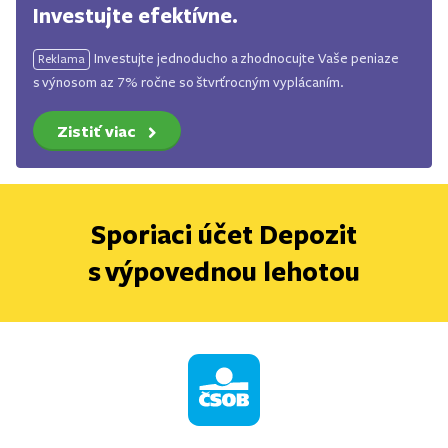
Investujte efektívne.
Investujte jednoducho a zhodnocujte Vaše peniaze
Reklama
s výnosom az 7% ročne so štvrťrocným vyplácaním.
Zistiť viac
Sporiaci účet Depozit
s výpovednou lehotou