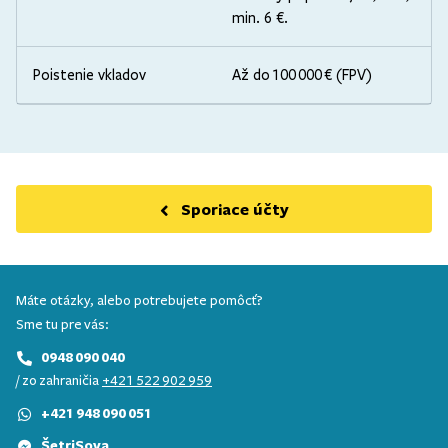
min. 6 €.
Poistenie vkladov
Až do 100 000 € (FPV)
Sporiace účty
Máte otázky, alebo potrebujete pomôcť?
Sme tu pre vás:
0948 090 040
/ zo zahraničia
+421 522 902 959
+421 948 090 051
ŠetriSova