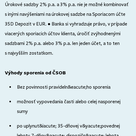
Úrokové sadzby 2% p.a. a 3% p.a. nie je možné kombinovať
s inými navýšeniami na úrokovej sadzbe na Sporiacom účte
35D Depozit v EUR. • Banka si vyhradzuje právo, v prípade
viacerých sporiacich účtov klienta, úročiť zvýhodnenými
sadzbami 2% p.a. alebo 3% p.a. len jeden účet, a to ten
s najvyšším zostatkom.
Výhody sporenia od ČSOB
Bez povinnosti pravideln&eacute;ho sporenia
možnosť vypovedania časti alebo celej nasporenej
sumy
po uplynut&iacute; 35-dňovej v&yacute;povednej
lehoty 7-dňov&aacute; dispozičn&aacute; lehota