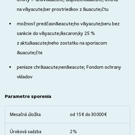
na v&yacute;ber prostriedkov z &uacute;čtu
možnosť predčasn&eacute;ho v&yacute;beru bez
sankcie do v&yacute;&scaron;ky 25 %
z aktu&aacute;lneho zostatku na sporiacom
&uacute;čte
peniaze chr&aacute;nen&eacute; Fondom ochrany
vkladov
Parametre sporenia
Mesačná úložka
od 15 € do 30 000 €
Úroková sadzba
2 %