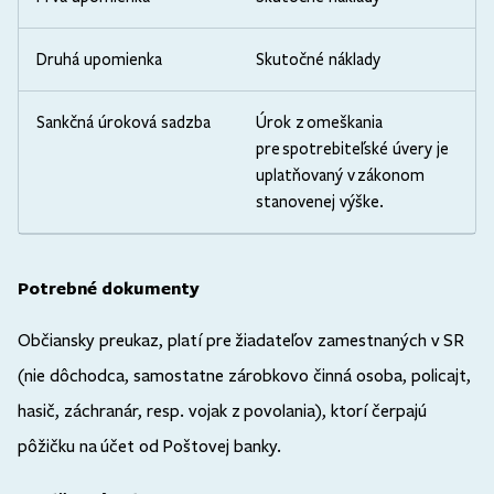
Druhá upomienka
Skutočné náklady
Sankčná úroková sadzba
Úrok z omeškania
pre spotrebiteľské úvery je
uplatňovaný v zákonom
stanovenej výške.
Potrebné dokumenty
Občiansky preukaz, platí pre žiadateľov zamestnaných v SR
(nie dôchodca, samostatne zárobkovo činná osoba, policajt,
hasič, záchranár, resp. vojak z povolania), ktorí čerpajú
pôžičku na účet od Poštovej banky.