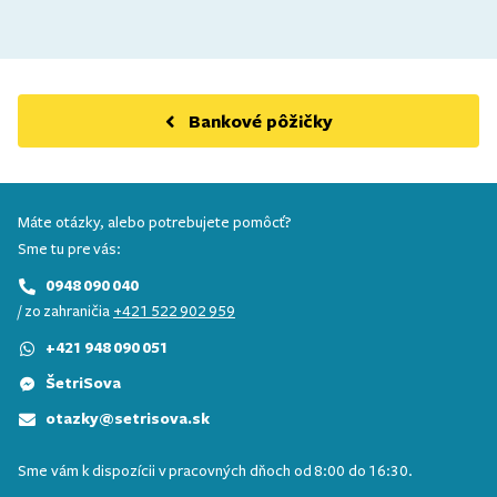
Bankové pôžičky
Máte otázky, alebo potrebujete pomôcť?
Sme tu pre vás:
0948 090 040
/ zo zahraničia
+421 522 902 959
+421 948 090 051
ŠetriSova
otazky@setrisova.sk
Sme vám k dispozícii v pracovných dňoch od 8:00 do 16:30.