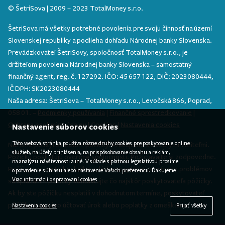
© ŠetriSova | 2009 – 2023 TotalMoney s.r.o.
ŠetriSova má všetky potrebné povolenia pre svoju činnosť na území
Slovenskej republiky a podlieha dohľadu Národnej banky Slovenska.
Prevádzkovateľ ŠetriSovy, spoločnosť TotalMoney s.r.o., je
držiteľom povolenia Národnej banky Slovenska – samostatný
finančný agent, reg. č. 127292. IČO: 45 657 122, DIČ: 2023080444,
IČ DPH: SK2023080444
Naša adresa: ŠetriSova – TotalMoney s.r.o., Levočská 866, Poprad,
058 01. –
Podmienky používania
|
Finančné sprostredkovanie
|
Ochrana osobných údajov
|
Cookies
|
Nastavenia cookies
Nastavenie súborov cookies
Táto webová stránka používa rôzne druhy cookies pre poskytovanie online
Nie sme poskytovateľom pôžičky. Pracujeme s viacerými veriteľmi.
služieb, na účely prihlásenia, na prispôsobovanie obsahu a reklám,
Pôžičku poskytujú overené spoločnosti. Požičiavajte si zodpovedne.
na analýzu návštevnosti a iné. V súlade s platnou legislatívou prosíme
Požičajte si len toľko, koľko zvládnete splácať. V prípade problémov
o potvrdenie súhlasu alebo nastavenie Vašich preferencií. Ďakujeme
Viac informácií o spracovaní cookies
so splácaním pôžičky kontaktujte čo najskôr poskytovateľa pôžičky.
Ak by ste pôžičku nesplatili v dohodnutom termíne, poskytovateľ
pôžičky má právo účtovať úrok alebo poplatky z omeškania.
Nastavenia cookies
Prijať všetky