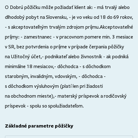
O Dobrú pôžičku môže požiadať klient ak: - má trvalý alebo
dlhodobý pobyt na Slovensku, - je vo veku od 18 do 69 rokov,
- s akceptovateľným trvalým zdrojom príjmu.Akceptovateľné
príjmy: - zamestnanec - v pracovnom pomere min. 3 mesiace
v SR, bez potvrdenia o príjme v prípade čerpania pôžičky
na Užitočný účet,- podnikateľ alebo živnostník - ak podniká
minimálne 18 mesiacov,- dôchodca - s dôchodkom
starobným, invalidným, vdovským, - dôchodca -
s dôchodkom výsluhovým (platí len pri žiadosti
na obchodnom mieste),- materský príspevok a rodičovský
príspevok - spolu so spolužiadateľom.
Základné parametre pôžičky