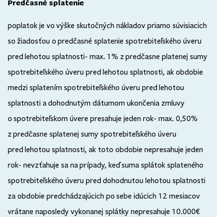
Predčasné splatenie
poplatok je vo výške skutočných nákladov priamo súvisiacich
so žiadosťou o predčasné splatenie spotrebiteľského úveru
pred lehotou splatnosti- max. 1% z predčasne platenej sumy
spotrebiteľského úveru pred lehotou splatnosti, ak obdobie
medzi splatením spotrebiteľského úveru pred lehotou
splatnosti a dohodnutým dátumom ukončenia zmluvy
o spotrebiteľskom úvere presahuje jeden rok- max. 0,50%
z predčasne splatenej sumy spotrebiteľského úveru
pred lehotou splatnosti, ak toto obdobie nepresahuje jeden
rok- nevzťahuje sa na prípady, keď suma splátok splateného
spotrebiteľského úveru pred dohodnutou lehotou splatnosti
za obdobie predchádzajúcich po sebe idúcich 12 mesiacov
vrátane naposledy vykonanej splátky nepresahuje 10.000€