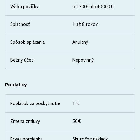
Výška pôžičky
od 300 € do 40 000 €
Splatnosť
1 až 8 rokov
Spôsob splácania
Anuitný
Bežný účet
Nepovinný
Poplatky
Poplatok za poskytnutie
1 %
Zmena zmluvy
50 €
Prvá upomienka
Skutočné náklady