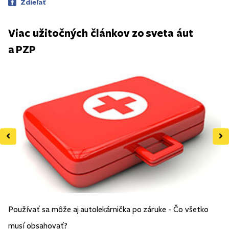
Zdieľať
Viac užitočných článkov zo sveta áut
a PZP
Používať sa môže aj autolekárnička po záruke - Čo všetko
Št
musí obsahovať?
au