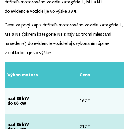
držiteľa motorového vozidla kategórie L, M1 a N1
do evidencie vozidiel je vo výške 33 €.
Cena za prvý zápis držiteľa motorového vozidla kategórie L,
M1 a N1 (okrem kategórie N1 s najviac tromi miestami
na sedenie) do evidencie vozidiel aj s vykonaním úprav
v dokladoch je vo výške:
Výkon motora
Cena
nad 80 kW
167 €
do 86 kW
nad 86 kW
217 €
do 92 kW