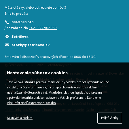
Máte otázky, alebo potrebujete pomôcť?
Sme tu pre vás:
0948 090 040
/ zo zahraničia
+421 522 902 959
ŠetriSova
otazky@setrisova.sk
Sme vám k dispozícií v pracovných dňoch od 8:00 do 16:30.
© ŠetriSova | 2009 – 2023 TotalMoney s.r.o.
Nastavenie súborov cookies
ŠetriSova má všetky potrebné povolenia pre svoju činnosť na území Slovenskej
republiky a podlieha dohľadu Národnej banky Slovenska.
Táto webová stránka používa rôzne druhy cookies pre poskytovanie online
Prevádzkovateľ ŠetriSovy, spoločnosť TotalMoney s.r.o., je držiteľom
služieb, na účely prihlásenia, na prispôsobovanie obsahu a reklám,
povolenia Národnej banky Slovenska – samostatný finančný agent,
na analýzu návštevnosti a iné. V súlade s platnou legislatívou prosíme
reg. č. 127292.
o potvrdenie súhlasu alebo nastavenie Vašich preferencií. Ďakujeme
Viac informácií o spracovaní cookies
Naša adresa: ŠetriSova – TotalMoney s.r.o., Levočská 866, Poprad, 058 01. –
Podmienky používania
|
Finančné sprostredkovanie
|
Ochrana osobných
údajov
|
Cookies
Nastavenia cookies
Prijať všetky