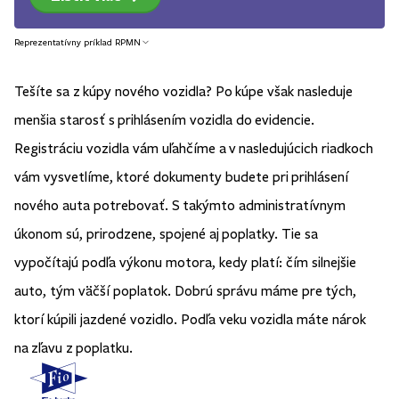
Reprezentatívny príklad RPMN
Tešíte sa z kúpy nového vozidla? Po kúpe však nasleduje
menšia starosť s prihlásením vozidla do evidencie.
Registráciu vozidla vám uľahčíme a v nasledujúcich riadkoch
vám vysvetlíme, ktoré dokumenty budete pri prihlásení
nového auta potrebovať. S takýmto administratívnym
úkonom sú, prirodzene, spojené aj poplatky. Tie sa
vypočítajú podľa výkonu motora, kedy platí: čím silnejšie
auto, tým väčší poplatok. Dobrú správu máme pre tých,
ktorí kúpili jazdené vozidlo. Podľa veku vozidla máte nárok
na zľavu z poplatku.