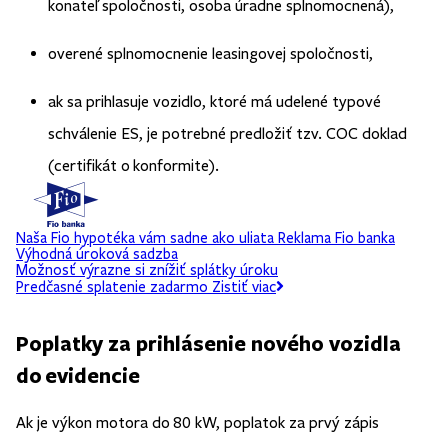
konateľ spoločnosti, osoba úradne splnomocnená),
overené splnomocnenie leasingovej spoločnosti,
ak sa prihlasuje vozidlo, ktoré má udelené typové
schválenie ES, je potrebné predložiť tzv. COC doklad
(certifikát o konformite).
Naša Fio hypotéka vám sadne ako uliata
Reklama
Fio banka
Výhodná úroková sadzba
Možnosť výrazne si znížiť splátky úroku
Predčasné splatenie zadarmo
Zistiť viac
Poplatky za prihlásenie nového vozidla
do evidencie
Ak je výkon motora do 80 kW, poplatok za prvý zápis