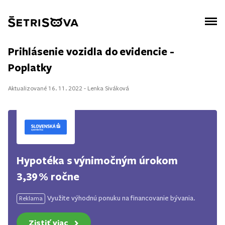
Prihlásenie vozidla do evidencie -
Poplatky
Aktualizované 16. 11. 2022 - Lenka Siváková
Hypotéka s výnimočným úrokom
3,39 % ročne
Využite výhodnú ponuku na financovanie bývania.
Reklama
Zistiť viac