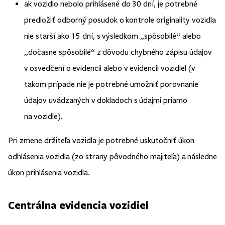
ak vozidlo nebolo prihlásené do 30 dní, je potrebné
predložiť odborný posudok o kontrole originality vozidla
nie starší ako 15 dní, s výsledkom „spôsobilé“ alebo
„dočasne spôsobilé“ z dôvodu chybného zápisu údajov
v osvedčení o evidencii alebo v evidencii vozidiel (v
takom prípade nie je potrebné umožniť porovnanie
údajov uvádzaných v dokladoch s údajmi priamo
na vozidle).
Pri zmene držiteľa vozidla je potrebné uskutočniť úkon
odhlásenia vozidla (zo strany pôvodného majiteľa) a následne
úkon prihlásenia vozidla.
Centrálna evidencia vozidiel