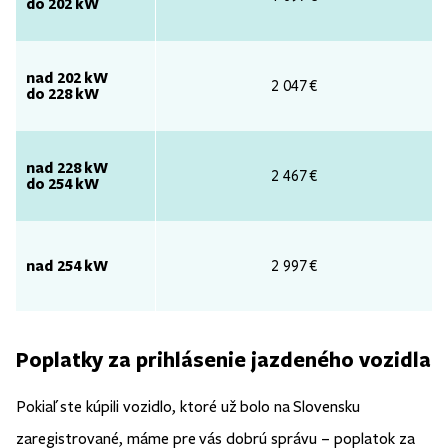
do 202 kW
nad 202 kW
2 047 €
do 228 kW
nad 228 kW
2 467 €
do 254 kW
nad 254 kW
2 997 €
Poplatky za prihlásenie jazdeného vozidla
Pokiaľ ste kúpili vozidlo, ktoré už bolo na Slovensku
zaregistrované, máme pre vás dobrú správu – poplatok za