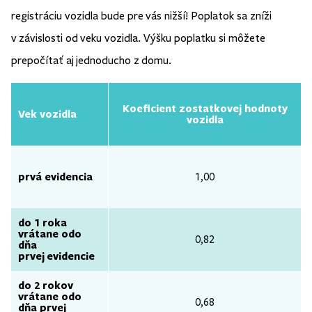
registráciu vozidla bude pre vás nižší! Poplatok sa zníži
v závislosti od veku vozidla. Výšku poplatku si môžete
prepočítať aj jednoducho z domu.
Koeficient zostatkovej hodnoty
Vek vozidla
vozidla
prvá evidencia
1,00
do 1 roka
vrátane odo
0,82
dňa
prvej evidencie
do 2 rokov
vrátane odo
0,68
dňa prvej