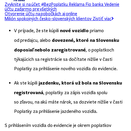
Zvyknite si na účet #BezPoplatku
Reklama
Fio banka
Vedenie
účtu zadarmo pre všetkých
Otvorenie účtu na pobočkách aj online
Milión spokojných česko-slovenských klientov
Zistiť viac
nové vozidlo
V prípade, že ste kúpili
priamo
dovezené, ktoré na Slovensku
od predajcu, alebo
doposiaľ nebolo zaregistrované
, o poplatkoch
týkajúcich sa registrácie sa dočítate nižšie v časti
Poplatky za prihlásenie nového vozidla do evidencie.
jazdenku, ktorá už bola na Slovensku
Ak ste kúpili
registrovaná
, poplatky za zápis vozidla spolu
so zľavou, na akú máte nárok, sa dozviete nižšie v časti
Poplatky za prihlásenie jazdeného vozidla.
S prihlásením vozidla do evidencie je okrem poplatkov